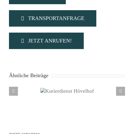
TRANSPORTANFRAGE
JETZT ANRUFEN!
Ähnliche Beiträge
rierdienst Hövelhof
Kurierdi