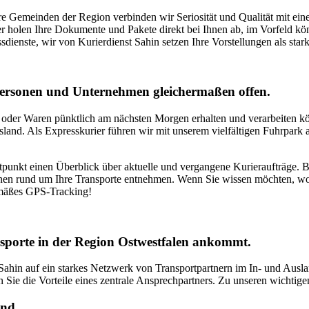
re Gemeinden der Region verbinden wir Seriosität und Qualität mit ein
rer holen Ihre Dokumente und Pakete direkt bei Ihnen ab, im Vorfeld 
ienste, wir von Kurierdienst Sahin setzen Ihre Vorstellungen als stark
personen und Unternehmen gleichermaßen offen.
n oder Waren pünktlich am nächsten Morgen erhalten und verarbeiten kö
and. Als Expresskurier führen wir mit unserem vielfältigen Fuhrpark a
punkt einen Überblick über aktuelle und vergangene Kurieraufträge. Be
onen rund um Ihre Transporte entnehmen. Wenn Sie wissen möchten, wo
emäßes GPS-Tracking!
ansporte in der Region Ostwestfalen ankommt.
 Sahin auf ein starkes Netzwerk von Transportpartnern im In- und Ausl
Sie die Vorteile eines zentrale Ansprechpartners. Zu unseren wichtige
and