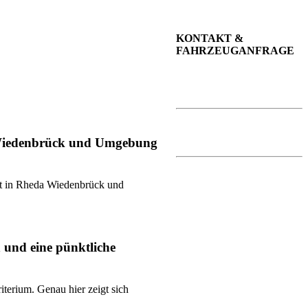
KONTAKT &
FAHRZEUGANFRAGE
Telefon:
+49 174 533 27 63
E-Mail:
info@kurierdienst-sahin.de
a Wiedenbrück und Umgebung
Öffnungszeiten:
nst in Rheda Wiedenbrück und
Montag – Sonntag
24h-7 / 365 Tage
n und eine pünktliche
terium. Genau hier zeigt sich