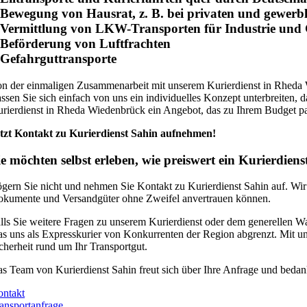
 Bewegung von Hausrat, z. B. bei privaten und gewer
 Vermittlung von LKW-Transporten für Industrie und
 Beförderung von Luftfrachten
 Gefahrguttransporte
n der einmaligen Zusammenarbeit mit unserem Kurierdienst in Rheda Wi
ssen Sie sich einfach von uns ein individuelles Konzept unterbreiten, d
rierdienst in Rheda Wiedenbrück ein Angebot, das zu Ihrem Budget pa
tzt Kontakt zu Kurierdienst Sahin aufnehmen!
ie möchten selbst erleben, wie preiswert ein Kurierdien
gern Sie nicht und nehmen Sie Kontakt zu Kurierdienst Sahin auf. Wir 
kumente und Versandgüter ohne Zweifel anvertrauen können.
lls Sie weitere Fragen zu unserem Kurierdienst oder dem generellen Wa
s uns als Expresskurier von Konkurrenten der Region abgrenzt. Mit un
cherheit rund um Ihr Transportgut.
s Team von Kurierdienst Sahin freut sich über Ihre Anfrage und bedankt
ntakt
ansportanfrage