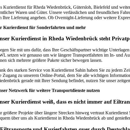
s Kurierdienst für Rheda Wiedenbrück, Gütersloh, Bielefeld und weite
mtlicher Waren und Güter. Unsere verlässlichen und freundlichen Fah
 Ihre Lieferung angeben. Ob Overnight-Lieferung oder weitere Expressd
r Kurierdienst für Sonderfahrten und mehr
nser Kurierdienst in Rheda Wiedenbrück steht Privat
rgen Sie mit uns dafür, dass Ihre Geschäftspartner wichtige Unterlage
L setzen wir genauso um wie längere Transportfahrten im In- und Ausl
nen sich mehrere größere Pakete sicher bewegen lassen.
nk des starken Service von Kurierdienst Sahin haben Sie zu jedem Zeit
e Zugang zu unserem Online-Portal, dem Sie alle wichtigen Informati
edenbrück gerade mit Ihrer Sendung befindet, nutzen Sie unser zeitg
ser Netzwerk für weitere Transportdienste nutzen
nser Kurierdienst weiß, dass es nicht immer auf Eiltr
r größere Projekte über längere Strecken hinweg vertraut Kurierdienst
quem über uns als Kurierdienst in Rheda Wiedenbrück ab und genießen 
 Eiltransporte und Kurierfahrten quer durch Deutschl