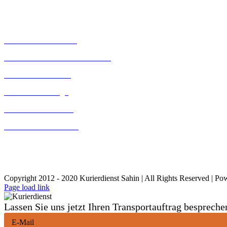
Kurierdienst Bielefeld
Kurierdienst Halle (Westf.)
Kurierdienst Gütersloh
Kurierdienst Rheda Wiedenbrück
Kurierdienst Herford
Kurierdienst Lemgo
Kurierdienst Detmold
Kurierdienst Paderborn
Kurierdienst Lage
Kurierdienst Minden
Copyright 2012 - 2020 Kurierdienst Sahin | All Rights Reserved | P
Page load link
Lassen Sie uns jetzt Ihren Transportauftrag bespreche
E-Mail