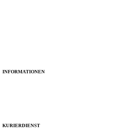
INFORMATIONEN
Impressum
Datenschutzerklärung
Kurierdienst Preise
Fahrzeuganfrage
KURIERDIENST